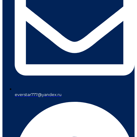
everstar777@yandex.ru