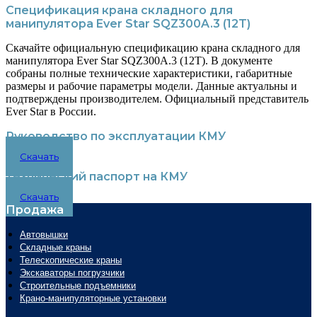
Спецификация крана складного для
манипулятора Ever Star SQZ300A.3 (12T)
Скачайте официальную спецификацию крана складного для
манипулятора Ever Star SQZ300A.3 (12T). В документе
собраны полные технические характеристики, габаритные
размеры и рабочие параметры модели. Данные актуальны и
подтверждены производителем. Официальный представитель
Ever Star в России.
Руководство по эксплуатации КМУ
Скачать
Технический паспорт на КМУ
Скачать
Продажа
Автовышки
Складные краны
Телескопические краны
Экскаваторы погрузчики
Строительные подъемники
Крано-манипуляторные установки