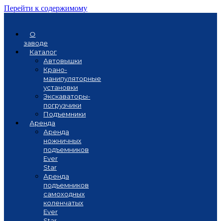
Перейти к содержимому
О
заводе
Каталог
Автовышки
Крано-
манипуляторные
установки
Экскаваторы-
погрузчики
Подъемники
Аренда
Аренда
ножничных
подъемников
Ever
Star
Аренда
подъемников
самоходных
коленчатых
Ever
Star