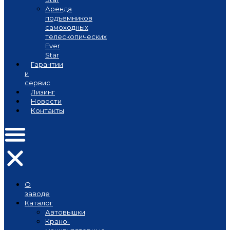
Аренда
подъемников
самоходных
телескопических
Ever
Star
Гарантии
и
сервис
Лизинг
Новости
Контакты
О
заводе
Каталог
Автовышки
Крано-