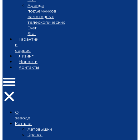
Аренда
подъемников
самоходных
телескопических
Ever
Star
Гарантии
и
сервис
Лизинг
Новости
Контакты
О
заводе
Каталог
Автовышки
Крано-