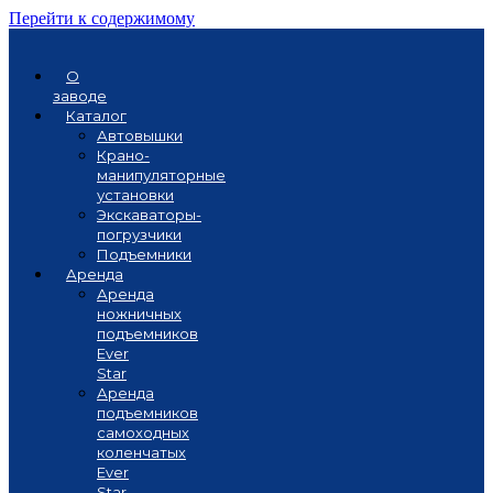
Перейти к содержимому
О
заводе
Каталог
Автовышки
Крано-
манипуляторные
установки
Экскаваторы-
погрузчики
Подъемники
Аренда
Аренда
ножничных
подъемников
Ever
Star
Аренда
подъемников
самоходных
коленчатых
Ever
Star