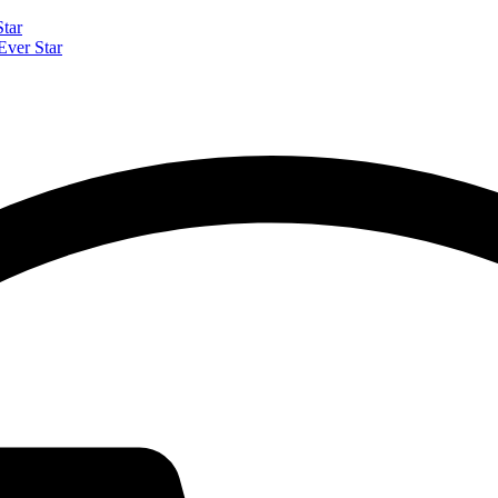
tar
ver Star