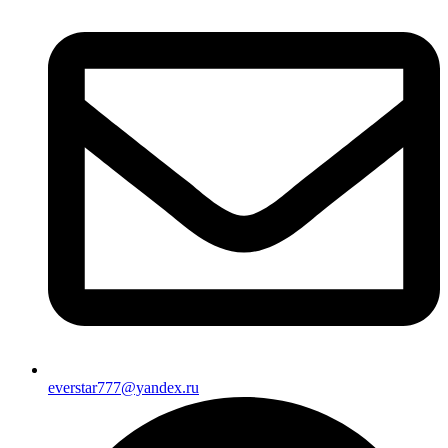
everstar777@yandex.ru