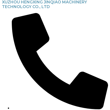
XUZHOU HENGXING JINQIAO MACHINERY
TECHNOLOGY CO., LTD