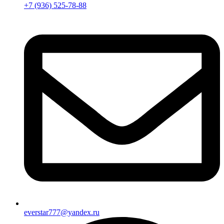
+7 (936) 525-78-88
everstar777@yandex.ru