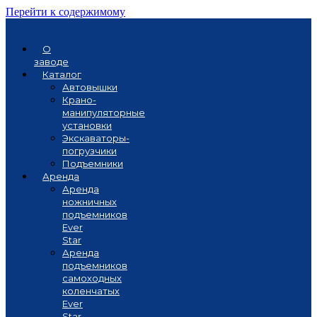
Перейти к содержимому
О
заводе
Каталог
Автовышки
Крано-
манипуляторные
установки
Экскаваторы-
погрузчики
Подъемники
Аренда
Аренда
ножничных
подъемников
Ever
Star
Аренда
подъемников
самоходных
коленчатых
Ever
Star