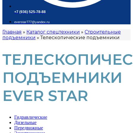
+7 (936) 525-78-88
everstar777@yandex.ru
Главная
»
Каталог спецтехники
»
Строительные
подъемники
»
Телескопические подъемники
ТЕЛЕСКОПИЧЕС
ПОДЪЕМНИКИ
EVER STAR
Гидравлические
Дизельные
Передвижные