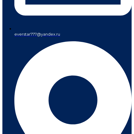
everstar777@yandex.ru