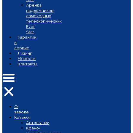
Аренда
подъемников
самоходных
телескопических
Ever
Star
Гарантии
и
сервис
Лизинг
Новости
Контакты
О
заводе
Каталог
Автовышки
Крано-